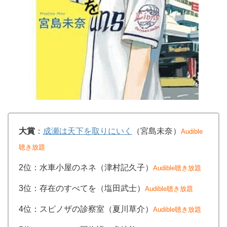
大賞
：
成瀬は天下を取りにいく
（宮島未奈）
Audible
聴き放題
2位：水車小屋のネネ（津村記久子）
Audible聴き放題
3位：存在のすべてを（塩田武士）
Audible聴き放題
4位：スピノザの診察室（夏川草介）
Audible聴き放題