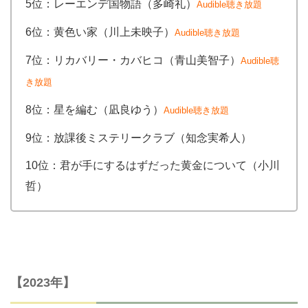
5位：レーエンデ国物語（多崎礼）
Audible聴き放題
6位：黄色い家（川上未映子）
Audible聴き放題
7位：リカバリー・カバヒコ（青山美智子）
Audible聴
き放題
8位：星を編む（凪良ゆう）
Audible聴き放題
9位：放課後ミステリークラブ（知念実希人）
10位：君が手にするはずだった黄金について（小川
哲）
【2023年】