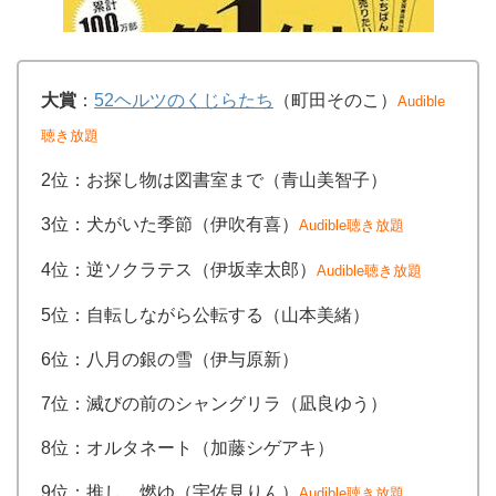
大賞
：
52ヘルツのくじらたち
（町田そのこ）
Audible
聴き放題
2位：お探し物は図書室まで（青山美智子）
3位：犬がいた季節（伊吹有喜）
Audible聴き放題
4位：逆ソクラテス（伊坂幸太郎）
Audible聴き放題
5位：自転しながら公転する（山本美緒）
6位：八月の銀の雪（伊与原新）
7位：滅びの前のシャングリラ（凪良ゆう）
8位：オルタネート（加藤シゲアキ）
9位：推し、燃ゆ（宇佐見りん）
Audible聴き放題