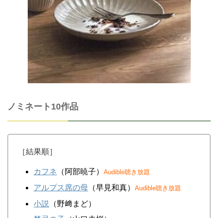
ノミネート10作品
［結果順］
カフネ
（阿部暁子）
Audible聴き放題
アルプス席の母
（早見和真）
Audible聴き放題
小説
（野﨑まど）