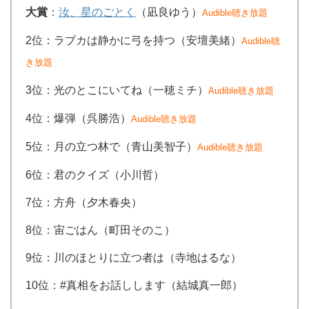
大賞
：
汝、星のごとく
（凪良ゆう）
Audible聴き放題
2位：ラブカは静かに弓を持つ（安壇美緒）
Audible聴
き放題
3位：光のとこにいてね（一穂ミチ）
Audible聴き放題
4位：爆弾（呉勝浩）
Audible聴き放題
5位：月の立つ林で（青山美智子）
Audible聴き放題
6位：君のクイズ（小川哲）
7位：方舟（夕木春央）
8位：宙ごはん（町田そのこ）
9位：川のほとりに立つ者は（寺地はるな）
10位：#真相をお話しします（結城真一郎）